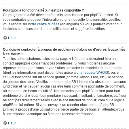
Pourquoi la fonctionnalité X n’est pas disponible ?
Ce programme a été développé et mis sous licence par phpBB Limited. Si
vous souhaitez proposer l’intégration d’une nouvelle fonctionnalité, veuillez
vous rendre sur
notre centre d’idées
(en anglais) où vous pourrez voter pour
les idées soumises par d’autres utilisateurs et suggérer les vôtres.
Haut
Qui dois-je contacter à propos de problèmes d’abus ou d’ordres légaux liés
à ce forum ?
Tous les administrateurs listés sur la page « L’équipe » devraient être un
contact approprié concernant ces problèmes. Si vous n’obtenez aucune
réponse de leur part, vous devriez alors contacter le propriétaire du domaine
(dont les informations sont disponibles grâce à
une requête WHOIS
), ou, si
celui-ci fonctionne sur un service gratuit (comme Yahoo, Free, etc.), le service
de gestion des abus. Veuillez noter que phpBB Limited n’a absolument aucune
juridiction et ne peut en aucun cas être tenu comme responsable de comment,
où et par qui ce forum est utilisé. Ne contactez pas phpBB Limited pour tout
problème d’ordre légal (commentaire incessant, insultant, diffamatoire, etc.) qui
ne sont pas directement reliés avec le site internet de phpBB.com ou le logiciel
phpBB en lui-même. Si vous envoyez un courrier électronique à phpBB
Limited à propos d’une utilisation de tierce partie de ce logiciel, attendez-vous
à une réponse laconique ou à ne pas recevoir de réponse.
Haut