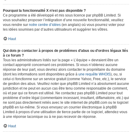
Pourquoi la fonctionnalité X n’est pas disponible ?
Ce programme a été développé et mis sous licence par phpBB Limited. Si
vous souhaitez proposer l’intégration d’une nouvelle fonctionnalité, veuillez
vous rendre sur
notre centre d’idées
(en anglais) où vous pourrez voter pour
les idées soumises par d’autres utilisateurs et suggérer les vôtres.
Haut
Qui dois-je contacter à propos de problèmes d’abus ou d’ordres légaux liés
à ce forum ?
Tous les administrateurs listés sur la page « L’équipe » devraient être un
contact approprié concernant ces problèmes. Si vous n’obtenez aucune
réponse de leur part, vous devriez alors contacter le propriétaire du domaine
(dont les informations sont disponibles grâce à
une requête WHOIS
), ou, si
celui-ci fonctionne sur un service gratuit (comme Yahoo, Free, etc.), le service
de gestion des abus. Veuillez noter que phpBB Limited n’a absolument aucune
juridiction et ne peut en aucun cas être tenu comme responsable de comment,
où et par qui ce forum est utilisé. Ne contactez pas phpBB Limited pour tout
problème d’ordre légal (commentaire incessant, insultant, diffamatoire, etc.) qui
ne sont pas directement reliés avec le site internet de phpBB.com ou le logiciel
phpBB en lui-même. Si vous envoyez un courrier électronique à phpBB
Limited à propos d’une utilisation de tierce partie de ce logiciel, attendez-vous
à une réponse laconique ou à ne pas recevoir de réponse.
Haut