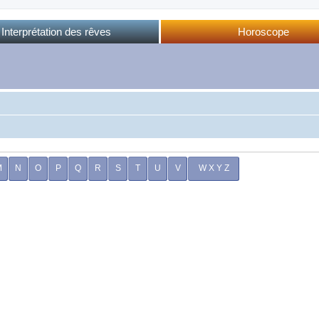
Interprétation des rêves
Horoscope
Dictionnaire des rêves
Horoscope complet
Dictionnaire oriental
Horo phases lunaires
Forum des rêves
Calendrier lunaire
Sommeil et rêves
M
N
O
P
Q
R
S
T
U
V
W X Y Z