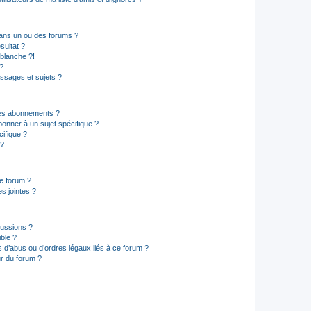
ans un ou des forums ?
sultat ?
blanche ?!
?
ssages et sujets ?
t les abonnements ?
onner à un sujet spécifique ?
ifique ?
 ?
ce forum ?
s jointes ?
cussions ?
ible ?
 d’abus ou d’ordres légaux liés à ce forum ?
r du forum ?