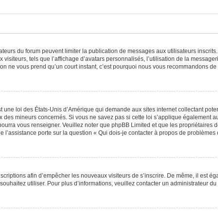
trateurs du forum peuvent limiter la publication de messages aux utilisateurs inscri
visiteurs, tels que l’affichage d’avatars personnalisés, l’utilisation de la messager
ription ne vous prend qu’un court instant, c’est pourquoi nous vous recommandons de l
t une loi des États-Unis d’Amérique qui demande aux sites internet collectant pot
 des mineurs concernés. Si vous ne savez pas si cette loi s’applique également au
 pourra vous renseigner. Veuillez noter que phpBB Limited et que les propriétaires
ue l’assistance porte sur la question « Qui dois-je contacter à propos de problèmes 
inscriptions afin d’empêcher les nouveaux visiteurs de s’inscrire. De même, il est é
s souhaitez utiliser. Pour plus d’informations, veuillez contacter un administrateur du