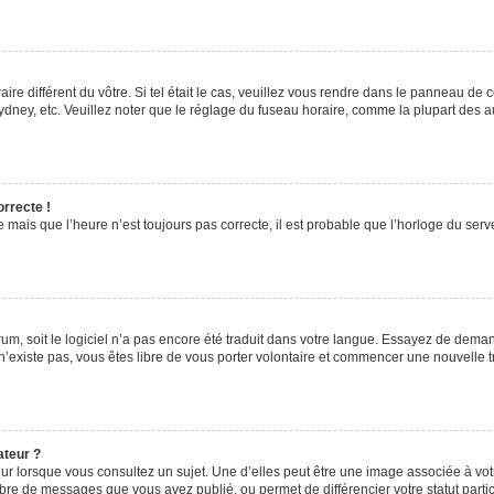
aire différent du vôtre. Si tel était le cas, veuillez vous rendre dans le panneau de co
ey, etc. Veuillez noter que le réglage du fuseau horaire, comme la plupart des autr
orrecte !
 mais que l’heure n’est toujours pas correcte, il est probable que l’horloge du serve
orum, soit le logiciel n’a pas encore été traduit dans votre langue. Essayez de deman
 n’existe pas, vous êtes libre de vous porter volontaire et commencer une nouvelle t
ateur ?
ur lorsque vous consultez un sujet. Une d’elles peut être une image associée à vo
mbre de messages que vous avez publié, ou permet de différencier votre statut parti