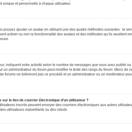
 unique et personnelle à chaque utilisateur.
ous pouvez ajouter un avatar en utilisant une des quatre méthodes suivantes : le serv
ent activer ou non la fonctionnalité des avatars et des méthodes qu’ils veuillent ren
forum.
ur, indiquent votre activité selon le nombre de messages que vous avez publié ou id
eul un administrateur du forum peut modifier le texte des rangs du forum. Merci de 
de forums ne toléreront pas ce procédé et un administrateur ou un modérateur pou
ur le lien de courrier électronique d’un utilisateur ?
s utilisateurs inscrits peuvent envoyer des courriers électroniques aux autres utili
es utilisateurs malveillants ou des robots.