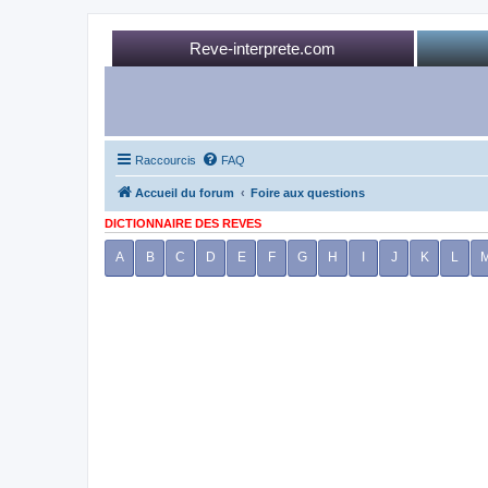
Reve-interprete.com
Raccourcis
FAQ
Accueil du forum
Foire aux questions
DICTIONNAIRE DES REVES
A
B
C
D
E
F
G
H
I
J
K
L