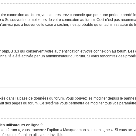
otre connexion au forum, vous ne resterez connecté que pour une période prédéfinie
se « Se souvenir de moi » lors de votre connexion au forum. Ceci n’est pas recomm
’arrivez pas à trouver cette case à cocher, il est probable qu’un administrateur du fo
 phpBB 3.3 qui conservent votre authentification et votre connexion au forum. Les 
tionnalité a été activée par un administrateur du forum. Si vous rencontrez des pro
ockés dans la base de données du forum. Vous pouvez les modifier depuis le panneau 
haut des pages du forum. Ce système vous permettra de modifier tous vos paramètre
s utilisateurs en ligne ?
s du forum », vous trouverez l’option « Masquer mon statut en ligne ». Si vous activ
é comme étant un utilisateur invisible.