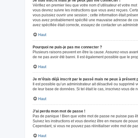
Je suis inscrit mais je ne peux pas me connecter !
Vérifiez en premier lieu que votre nom d’utilisateur et votre mo
vous devrez suivre les instructions que vous avez reçues. Cert
vous puissiez ouvrir une session ; cette information était présen
vous avez probablement spécifié une mauvaise adresse de courrie
avez spécifiée était correcte, essayez de contacter un administ
Haut
Pourquoi ne puis-je pas me connecter ?
Plusieurs raisons peuvent en être la cause. Assurez-vous avant t
de ne pas avoir été banni. Il est également possible que le propr
Haut
Je m’étais déjà inscrit par le passé mais ne peux à présent
Il est possible qu’un administrateur ait désactivé ou supprimé 
de leur base de données. Si tel était le cas, inscrivez-vous de
Haut
J’ai perdu mon mot de passe !
Pas de panique ! Bien que votre mot de passe ne puisse pas être
Suivez les instructions et vous devriez être en mesure de pou
Cependant, si vous ne pouvez pas réinitialiser votre mot de pa
Haut