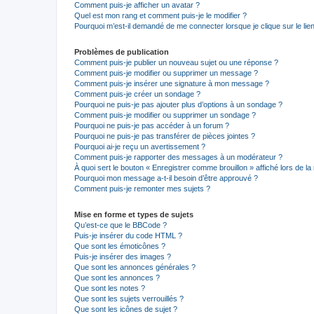
Comment puis-je afficher un avatar ?
Quel est mon rang et comment puis-je le modifier ?
Pourquoi m’est-il demandé de me connecter lorsque je clique sur le lien 
Problèmes de publication
Comment puis-je publier un nouveau sujet ou une réponse ?
Comment puis-je modifier ou supprimer un message ?
Comment puis-je insérer une signature à mon message ?
Comment puis-je créer un sondage ?
Pourquoi ne puis-je pas ajouter plus d’options à un sondage ?
Comment puis-je modifier ou supprimer un sondage ?
Pourquoi ne puis-je pas accéder à un forum ?
Pourquoi ne puis-je pas transférer de pièces jointes ?
Pourquoi ai-je reçu un avertissement ?
Comment puis-je rapporter des messages à un modérateur ?
À quoi sert le bouton « Enregistrer comme brouillon » affiché lors de la 
Pourquoi mon message a-t-il besoin d’être approuvé ?
Comment puis-je remonter mes sujets ?
Mise en forme et types de sujets
Qu’est-ce que le BBCode ?
Puis-je insérer du code HTML ?
Que sont les émoticônes ?
Puis-je insérer des images ?
Que sont les annonces générales ?
Que sont les annonces ?
Que sont les notes ?
Que sont les sujets verrouillés ?
Que sont les icônes de sujet ?