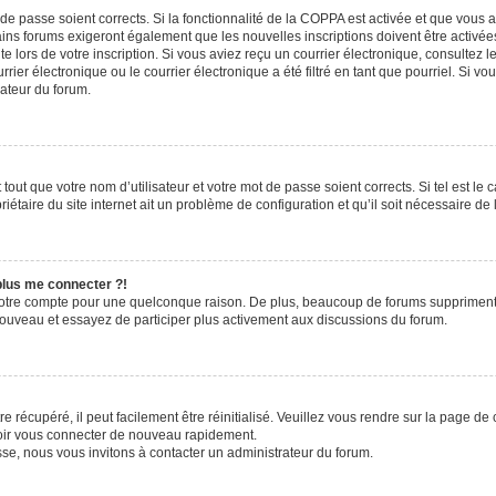
t de passe soient corrects. Si la fonctionnalité de la COPPA est activée et que vous 
ains forums exigeront également que les nouvelles inscriptions doivent être activée
te lors de votre inscription. Si vous aviez reçu un courrier électronique, consultez l
r électronique ou le courrier électronique a été filtré en tant que pourriel. Si vo
rateur du forum.
out que votre nom d’utilisateur et votre mot de passe soient corrects. Si tel est le
iétaire du site internet ait un problème de configuration et qu’il soit nécessaire de l
 plus me connecter ?!
votre compte pour une quelconque raison. De plus, beaucoup de forums suppriment pér
 nouveau et essayez de participer plus activement aux discussions du forum.
 récupéré, il peut facilement être réinitialisé. Veuillez vous rendre sur la page de
voir vous connecter de nouveau rapidement.
sse, nous vous invitons à contacter un administrateur du forum.