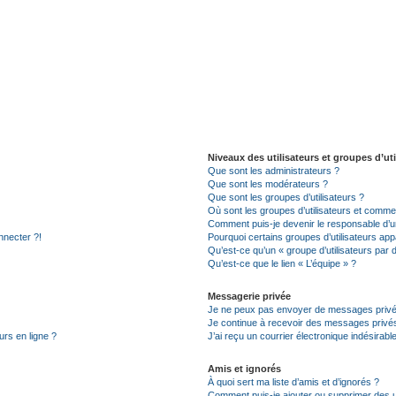
Niveaux des utilisateurs et groupes d’uti
Que sont les administrateurs ?
Que sont les modérateurs ?
Que sont les groupes d’utilisateurs ?
Où sont les groupes d’utilisateurs et commen
Comment puis-je devenir le responsable d’un
nnecter ?!
Pourquoi certains groupes d’utilisateurs app
Qu’est-ce qu’un « groupe d’utilisateurs par 
Qu’est-ce que le lien « L’équipe » ?
Messagerie privée
Je ne peux pas envoyer de messages privé
Je continue à recevoir des messages privés 
urs en ligne ?
J’ai reçu un courrier électronique indésirabl
Amis et ignorés
À quoi sert ma liste d’amis et d’ignorés ?
Comment puis-je ajouter ou supprimer des uti