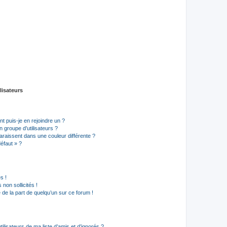
lisateurs
t puis-je en rejoindre un ?
 groupe d’utilisateurs ?
araissent dans une couleur différente ?
défaut » ?
s !
non sollicités !
e de la part de quelqu’un sur ce forum !
lisateurs de ma liste d’amis et d’ignorés ?