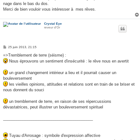
nage dans le bas du dos.
Merci de bien vouloir vous intéresser à mes rêves.
Crystal Eye
reveur d'Or
M
25 juin 2013, 21:15
e
s
=>Tremblement de terre (séisme) :
s
Nous éprouvons un sentiment d'insécurité : le rêve nous en avertit
a
g
e
un grand changement intérieur a lieu et il pourrait causer un
bouleversement
les vieilles opinions, attitudes et relations sont en train de se briser et
nous donnent du souci
un tremblement de terre, en raison de ses répercussions
dévastatrices, peut illustrer un bouleversement spirituel
_________________________________________
Tuyau d'Arrosage : symbole d'expression affective