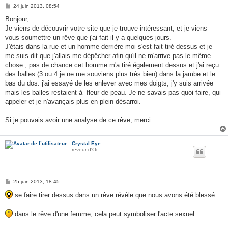
M
24 juin 2013, 08:54
e
s
Bonjour,
s
Je viens de découvrir votre site que je trouve intéressant, et je viens
a
g
vous soumettre un rêve que j'ai fait il y a quelques jours.
e
J'étais dans la rue et un homme derrière moi s'est fait tiré dessus et je
me suis dit que j'allais me dépêcher afin qu'il ne m'arrive pas le même
chose ; pas de chance cet homme m'a tiré également dessus et j'ai reçu
des balles (3 ou 4 je ne me souviens plus très bien) dans la jambe et le
bas du dos. j'ai essayé de les enlever avec mes doigts, j'y suis arrivée
mais les balles restaient à fleur de peau. Je ne savais pas quoi faire, qui
appeler et je n'avançais plus en plein désarroi.
Si je pouvais avoir une analyse de ce rêve, merci.
Crystal Eye
reveur d'Or
M
25 juin 2013, 18:45
e
s
se faire tirer dessus dans un rêve révèle que nous avons été blessé
s
a
g
dans le rêve d'une femme, cela peut symboliser l'acte sexuel
e