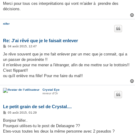
s
Merci pour tous ces interprétations qui vont m'aider à prendre des
s
décisions.
a
g
e
nifer
Re: J'ai rêvé que je le faisait enlever
M
04 août 2015, 12:47
e
s
Je rêve souvent que je me fait enlever par un mec que je connait, qui a
s
un passer de proxénète !!
a
g
il m'enlève pour me mener a l'étranger, afin de me mettre sur le trottoirs!!
e
C'est flippant!!
ou qu'il enlève ma fille! Pour me faire du mal!!
Crystal Eye
reveur d'Or
Le petit grain de sel de Crystal....
M
05 août 2015, 01:29
e
s
Bonjour Nifer..
s
Pourquoi utilises-tu le post de Delasagne ??
a
g
Etes-vous toutes les deux la même personne avec 2 pseudos ?
e