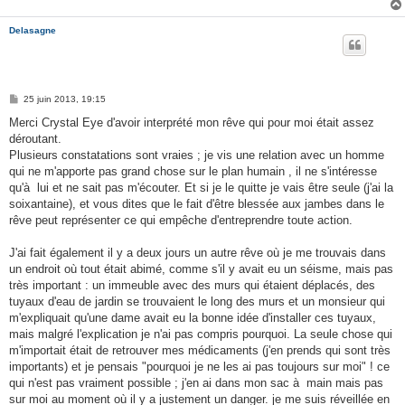
Delasagne
M
25 juin 2013, 19:15
e
s
Merci Crystal Eye d'avoir interprété mon rêve qui pour moi était assez
s
déroutant.
a
g
Plusieurs constatations sont vraies ; je vis une relation avec un homme
e
qui ne m'apporte pas grand chose sur le plan humain , il ne s'intéresse
qu'à lui et ne sait pas m'écouter. Et si je le quitte je vais être seule (j'ai la
soixantaine), et vous dites que le fait d'être blessée aux jambes dans le
rêve peut représenter ce qui empêche d'entreprendre toute action.
J'ai fait également il y a deux jours un autre rêve où je me trouvais dans
un endroit où tout était abimé, comme s'il y avait eu un séisme, mais pas
très important : un immeuble avec des murs qui étaient déplacés, des
tuyaux d'eau de jardin se trouvaient le long des murs et un monsieur qui
m'expliquait qu'une dame avait eu la bonne idée d'installer ces tuyaux,
mais malgré l'explication je n'ai pas compris pourquoi. La seule chose qui
m'importait était de retrouver mes médicaments (j'en prends qui sont très
importants) et je pensais "pourquoi je ne les ai pas toujours sur moi" ! ce
qui n'est pas vraiment possible ; j'en ai dans mon sac à main mais pas
sur moi au moment où il y a justement un danger. je me suis réveillée en