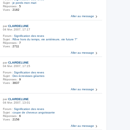
Sujet :
je perds mon mari
Réponses :
5
Vues :
2182
Aller au message
par
CLAIRDELUNE
04 févr. 2007, 17:17
Forum :
Signification des reves
Sujet :
Rêve hors du temps, vie antérieure, vie future ?"
Réponses :
7
Vues :
2711
Aller au message
par
CLAIRDELUNE
04 févr. 2007, 17:15
Forum :
Signification des reves
Sujet :
Des écrevisses géantes
Réponses :
9
Vues :
3837
Aller au message
par
CLAIRDELUNE
04 févr. 2007, 13:01
Forum :
Signification des reves
Sujet :
coupe de cheveux angoissante
Réponses :
6
Vues :
2156
Aller au message