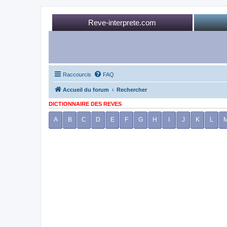
Reve-interprete.com
Raccourcis
FAQ
Accueil du forum
Rechercher
DICTIONNAIRE DES REVES
A
B
C
D
E
F
G
H
I
J
K
L