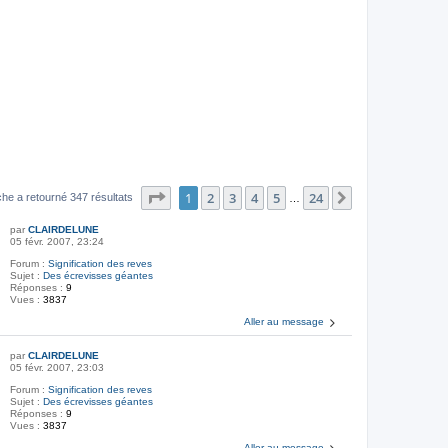
Page
1
sur
24
1
2
3
4
5
24
Suivant
he a retourné 347 résultats
…
par
CLAIRDELUNE
05 févr. 2007, 23:24
Forum :
Signification des reves
Sujet :
Des écrevisses géantes
Réponses :
9
Vues :
3837
Aller au message
par
CLAIRDELUNE
05 févr. 2007, 23:03
Forum :
Signification des reves
Sujet :
Des écrevisses géantes
Réponses :
9
Vues :
3837
Aller au message