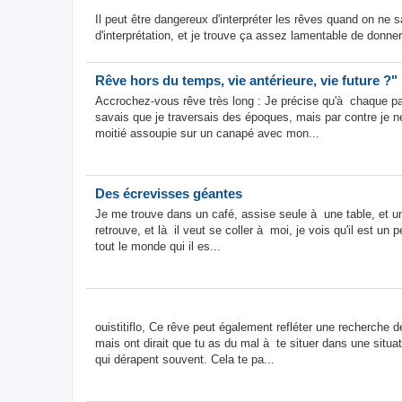
Il peut être dangereux d'interpréter les rêves quand on ne s
d'interprétation, et je trouve ça assez lamentable de donner
Rêve hors du temps, vie antérieure, vie future ?"
Accrochez-vous rêve très long : Je précise qu'à chaque pas
savais que je traversais des époques, mais par contre je n
moitié assoupie sur un canapé avec mon...
Des écrevisses géantes
Je me trouve dans un café, assise seule à une table, et un t
retrouve, et là il veut se coller à moi, je vois qu'il est un p
tout le monde qui il es...
ouistitiflo, Ce rêve peut également refléter une recherche d
mais ont dirait que tu as du mal à te situer dans une situa
qui dérapent souvent. Cela te pa...