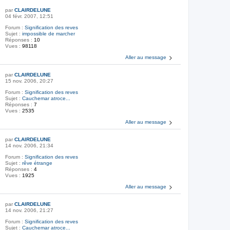
par
CLAIRDELUNE
04 févr. 2007, 12:51
Forum :
Signification des reves
Sujet :
impossible de marcher
Réponses :
10
Vues :
98118
Aller au message
par
CLAIRDELUNE
15 nov. 2006, 20:27
Forum :
Signification des reves
Sujet :
Cauchemar atroce...
Réponses :
7
Vues :
2535
Aller au message
par
CLAIRDELUNE
14 nov. 2006, 21:34
Forum :
Signification des reves
Sujet :
rêve étrange
Réponses :
4
Vues :
1925
Aller au message
par
CLAIRDELUNE
14 nov. 2006, 21:27
Forum :
Signification des reves
Sujet :
Cauchemar atroce...