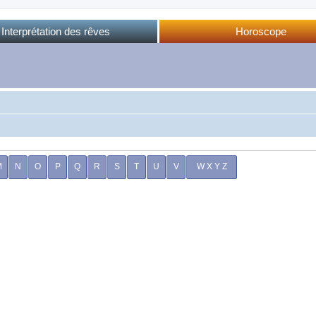
Interprétation des rêves
Horoscope
Dictionnaire des rêves
Horoscope complet
Dictionnaire oriental
Horo phases lunaires
Forum des rêves
Calendrier lunaire
Sommeil et rêves
M
N
O
P
Q
R
S
T
U
V
W X Y Z