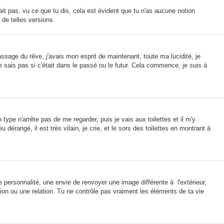
ait pas, vu ce que tu dis, cela est évident que tu n'as aucune notion
 de telles versions.
sage du rêve, j'avais mon esprit de maintenant, toute ma lucidité, je
e sais pas si c'était dans le passé ou le futur. Cela commence, je suis à
ype n'arrête pas de me regarder, puis je vais aux toilettes et il m'y
eu dérangé, il est très vilain, je crie, et le sors des toilettes en montrant à
e personnalité, une envie de renvoyer une image différente à l'extérieur,
tion ou une relation. Tu ne contrôle pas vraiment les éléments de ta vie