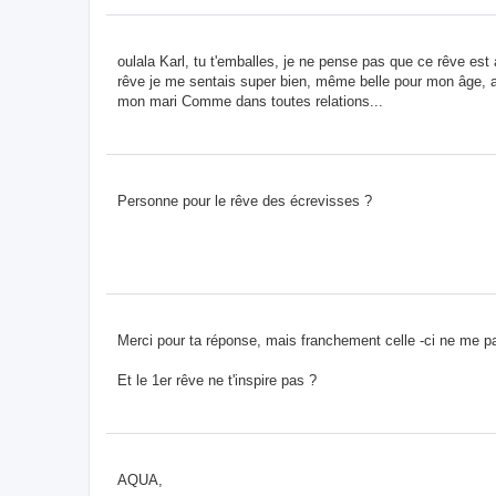
oulala Karl, tu t'emballes, je ne pense pas que ce rêve est
rêve je me sentais super bien, même belle pour mon âge, au
mon mari Comme dans toutes relations...
Personne pour le rêve des écrevisses ?
Merci pour ta réponse, mais franchement celle -ci ne me pa
Et le 1er rêve ne t'inspire pas ?
AQUA,