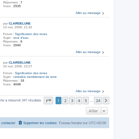
Réponses :
7
Vues :
2535
Aller au message
par
CLAIRDELUNE
13 nov. 2006, 21:42
Forum :
Signification des reves
Sujet :
reve d'eau
Réponses :
6
Vues :
2040
Aller au message
par
CLAIRDELUNE
10 nov. 2006, 23:27
Forum :
Signification des reves
Sujet :
cimetière tremblement de terre
Réponses :
16
Vues :
4048
Aller au message
Page
1
sur
24
1
2
3
4
5
24
Suivant
he a retourné 347 résultats
…
Aller
 contacter
Supprimer les cookies
Fuseau horaire sur
UTC+02:00