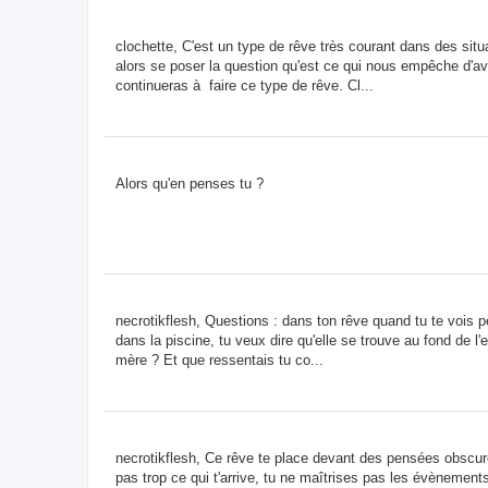
clochette, C'est un type de rêve très courant dans des situa
alors se poser la question qu'est ce qui nous empêche d'av
continueras à faire ce type de rêve. Cl...
Alors qu'en penses tu ?
necrotikflesh, Questions : dans ton rêve quand tu te vois p
dans la piscine, tu veux dire qu'elle se trouve au fond de l'
mère ? Et que ressentais tu co...
necrotikflesh, Ce rêve te place devant des pensées obscure
pas trop ce qui t'arrive, tu ne maîtrises pas les évènement