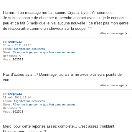
Humm.. Ton message me fait sourire Crystal Eye... Amèrement.
Je suis incapable de chercher à prendre contact avec lui, je le connais si
peu et ça fait 5 mois que je n'ai aucune nouvelle ! ce n'est pas mon genre
de réapparaître comme un cheveux sur la soupe. ^^'
Aller au message
par
Stephy33
05 sept. 2011, 23:26
Forum :
Signification des reves
Sujet :
Rêver de la personne que l'on aime en secret.
Réponses :
9
Vues :
162592
Pas d'autres avis...? Dommage j'aurais aimé avoir plusieurs points de
vue....
Aller au message
par
Stephy33
21 août 2011, 13:14
Forum :
Signification des reves
Sujet :
Rêver de la personne que l'on aime en secret.
Réponses :
9
Vues :
162592
Merci pour cette réponse assez complète... C'est assez troublant.
D'autres avis, analyses ?