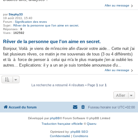
Aller au message
par
Stephy33
19 août 2011, 15:40
Forum :
Signification des reves
Sujet :
Rêver de la personne que l'on aime en secret.
Réponses :
9
Vues :
162592
Rêver de la personne que l'on aime en secret.
Bonjour, Voilà je viens de m'inscrire afin d'avoir votre aide... Cette nuit j'ai
fait plusieurs rêves, ce matin je me souvenais de tous (3 ou 4 différents)
et là à force de penser à celui qui m'a le plus marquée j'en ai oublié les
autres... Explications: il y a un an je suis tombée amoureuse d'u...
Aller au message
La recherche a retourné 4 résultats • Page
1
sur
1
Aller
Accueil du forum
Fuseau horaire sur
UTC+02:00
Développé par
phpBB
® Forum Software © phpBB Limited
Traduction française officielle
©
Qiaeru
Optimized by:
phpBB SEO
Confidentialité
|
Conditions