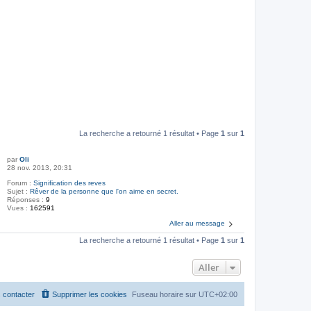
La recherche a retourné 1 résultat • Page
1
sur
1
par
Oli
28 nov. 2013, 20:31
Forum :
Signification des reves
Sujet :
Rêver de la personne que l'on aime en secret.
Réponses :
9
Vues :
162591
Aller au message
La recherche a retourné 1 résultat • Page
1
sur
1
Aller
 contacter
Supprimer les cookies
Fuseau horaire sur
UTC+02:00