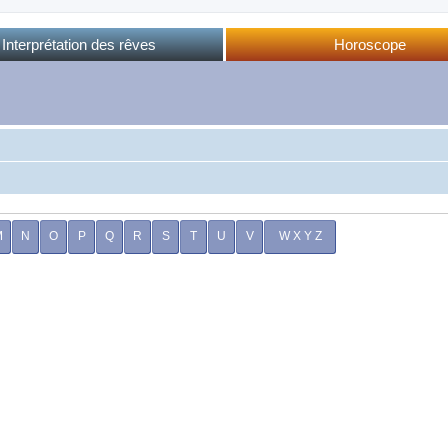
Interprétation des rêves
Horoscope
Dictionnaire des rêves
Horoscope complet
Dictionnaire oriental
Horo phases lunaires
Forum des rêves
Calendrier lunaire
Sommeil et rêves
M
N
O
P
Q
R
S
T
U
V
W X Y Z