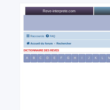
Reve-interprete.com
Raccourcis
FAQ
Accueil du forum
Rechercher
DICTIONNAIRE DES REVES
A
B
C
D
E
F
G
H
I
J
K
L