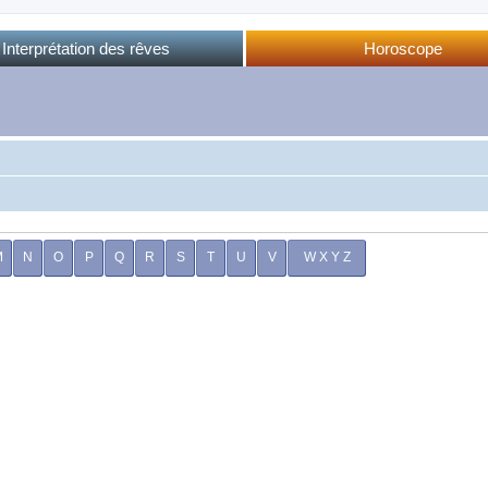
Interprétation des rêves
Horoscope
Dictionnaire des rêves
Horoscope complet
Dictionnaire oriental
Horo phases lunaires
Forum des rêves
Calendrier lunaire
Sommeil et rêves
M
N
O
P
Q
R
S
T
U
V
W X Y Z