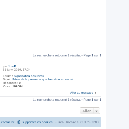
La recherche a retourné 1 résultat • Page
1
sur
1
par
TrucP
31 janv. 2016, 17:34
Forum :
Signification des reves
Sujet :
Rêver de la personne que l'on aime en secret.
Réponses :
9
Vues :
162604
Aller au message
La recherche a retourné 1 résultat • Page
1
sur
1
Aller
 contacter
Supprimer les cookies
Fuseau horaire sur
UTC+02:00