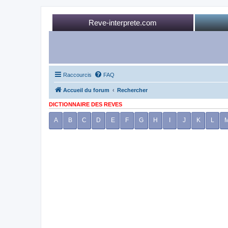
Reve-interprete.com
Raccourcis
FAQ
Accueil du forum
Rechercher
DICTIONNAIRE DES REVES
A
B
C
D
E
F
G
H
I
J
K
L