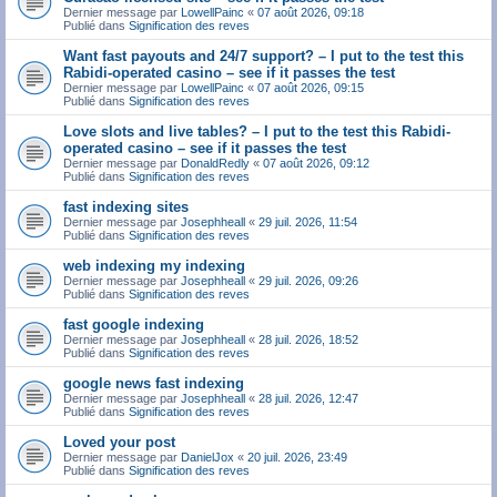
Dernier message par
LowellPainc
«
07 août 2026, 09:18
Publié dans
Signification des reves
Want fast payouts and 24/7 support? – I put to the test this
Rabidi-operated casino – see if it passes the test
Dernier message par
LowellPainc
«
07 août 2026, 09:15
Publié dans
Signification des reves
Love slots and live tables? – I put to the test this Rabidi-
operated casino – see if it passes the test
Dernier message par
DonaldRedly
«
07 août 2026, 09:12
Publié dans
Signification des reves
fast indexing sites
Dernier message par
Josephheall
«
29 juil. 2026, 11:54
Publié dans
Signification des reves
web indexing my indexing
Dernier message par
Josephheall
«
29 juil. 2026, 09:26
Publié dans
Signification des reves
fast google indexing
Dernier message par
Josephheall
«
28 juil. 2026, 18:52
Publié dans
Signification des reves
google news fast indexing
Dernier message par
Josephheall
«
28 juil. 2026, 12:47
Publié dans
Signification des reves
Loved your post
Dernier message par
DanielJox
«
20 juil. 2026, 23:49
Publié dans
Signification des reves