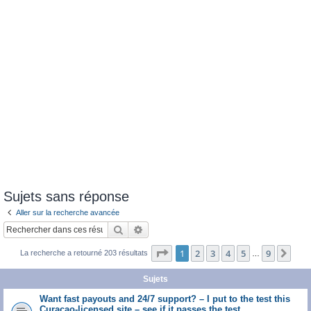
Sujets sans réponse
Aller sur la recherche avancée
Rechercher
Recherche avancée
Page
1
sur
9
1
2
3
4
5
9
Sui
La recherche a retourné 203 résultats
…
Sujets
Want fast payouts and 24/7 support? – I put to the test this
Curacao-licensed site – see if it passes the test