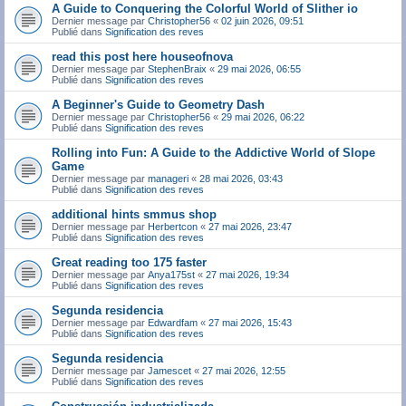
A Guide to Conquering the Colorful World of Slither io
Dernier message par
Christopher56
«
02 juin 2026, 09:51
Publié dans
Signification des reves
read this post here houseofnova
Dernier message par
StephenBraix
«
29 mai 2026, 06:55
Publié dans
Signification des reves
A Beginner's Guide to Geometry Dash
Dernier message par
Christopher56
«
29 mai 2026, 06:22
Publié dans
Signification des reves
Rolling into Fun: A Guide to the Addictive World of Slope
Game
Dernier message par
manageri
«
28 mai 2026, 03:43
Publié dans
Signification des reves
additional hints smmus shop
Dernier message par
Herbertcon
«
27 mai 2026, 23:47
Publié dans
Signification des reves
Great reading too 175 faster
Dernier message par
Anya175st
«
27 mai 2026, 19:34
Publié dans
Signification des reves
Segunda residencia
Dernier message par
Edwardfam
«
27 mai 2026, 15:43
Publié dans
Signification des reves
Segunda residencia
Dernier message par
Jamescet
«
27 mai 2026, 12:55
Publié dans
Signification des reves