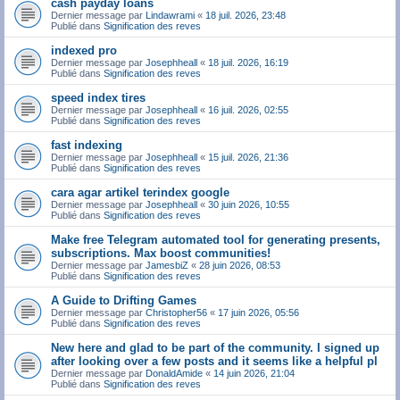
cash payday loans
Dernier message par
Lindawrami
«
18 juil. 2026, 23:48
Publié dans
Signification des reves
indexed pro
Dernier message par
Josephheall
«
18 juil. 2026, 16:19
Publié dans
Signification des reves
speed index tires
Dernier message par
Josephheall
«
16 juil. 2026, 02:55
Publié dans
Signification des reves
fast indexing
Dernier message par
Josephheall
«
15 juil. 2026, 21:36
Publié dans
Signification des reves
cara agar artikel terindex google
Dernier message par
Josephheall
«
30 juin 2026, 10:55
Publié dans
Signification des reves
Make free Telegram automated tool for generating presents,
subscriptions. Max boost communities!
Dernier message par
JamesbiZ
«
28 juin 2026, 08:53
Publié dans
Signification des reves
A Guide to Drifting Games
Dernier message par
Christopher56
«
17 juin 2026, 05:56
Publié dans
Signification des reves
New here and glad to be part of the community. I signed up
after looking over a few posts and it seems like a helpful pl
Dernier message par
DonaldAmide
«
14 juin 2026, 21:04
Publié dans
Signification des reves