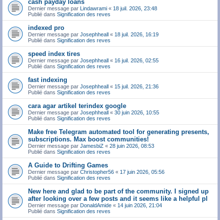
cash payday loans
Dernier message par
Lindawrami
«
18 juil. 2026, 23:48
Publié dans
Signification des reves
indexed pro
Dernier message par
Josephheall
«
18 juil. 2026, 16:19
Publié dans
Signification des reves
speed index tires
Dernier message par
Josephheall
«
16 juil. 2026, 02:55
Publié dans
Signification des reves
fast indexing
Dernier message par
Josephheall
«
15 juil. 2026, 21:36
Publié dans
Signification des reves
cara agar artikel terindex google
Dernier message par
Josephheall
«
30 juin 2026, 10:55
Publié dans
Signification des reves
Make free Telegram automated tool for generating presents,
subscriptions. Max boost communities!
Dernier message par
JamesbiZ
«
28 juin 2026, 08:53
Publié dans
Signification des reves
A Guide to Drifting Games
Dernier message par
Christopher56
«
17 juin 2026, 05:56
Publié dans
Signification des reves
New here and glad to be part of the community. I signed up
after looking over a few posts and it seems like a helpful pl
Dernier message par
DonaldAmide
«
14 juin 2026, 21:04
Publié dans
Signification des reves