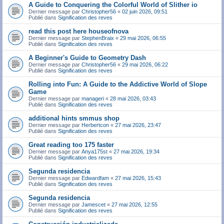
A Guide to Conquering the Colorful World of Slither io
Dernier message par
Christopher56
«
02 juin 2026, 09:51
Publié dans
Signification des reves
read this post here houseofnova
Dernier message par
StephenBraix
«
29 mai 2026, 06:55
Publié dans
Signification des reves
A Beginner's Guide to Geometry Dash
Dernier message par
Christopher56
«
29 mai 2026, 06:22
Publié dans
Signification des reves
Rolling into Fun: A Guide to the Addictive World of Slope
Game
Dernier message par
manageri
«
28 mai 2026, 03:43
Publié dans
Signification des reves
additional hints smmus shop
Dernier message par
Herbertcon
«
27 mai 2026, 23:47
Publié dans
Signification des reves
Great reading too 175 faster
Dernier message par
Anya175st
«
27 mai 2026, 19:34
Publié dans
Signification des reves
Segunda residencia
Dernier message par
Edwardfam
«
27 mai 2026, 15:43
Publié dans
Signification des reves
Segunda residencia
Dernier message par
Jamescet
«
27 mai 2026, 12:55
Publié dans
Signification des reves