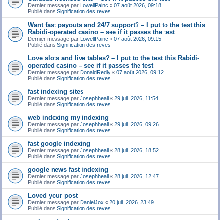
Dernier message par
LowellPainc
«
07 août 2026, 09:18
Publié dans
Signification des reves
Want fast payouts and 24/7 support? – I put to the test this
Rabidi-operated casino – see if it passes the test
Dernier message par
LowellPainc
«
07 août 2026, 09:15
Publié dans
Signification des reves
Love slots and live tables? – I put to the test this Rabidi-
operated casino – see if it passes the test
Dernier message par
DonaldRedly
«
07 août 2026, 09:12
Publié dans
Signification des reves
fast indexing sites
Dernier message par
Josephheall
«
29 juil. 2026, 11:54
Publié dans
Signification des reves
web indexing my indexing
Dernier message par
Josephheall
«
29 juil. 2026, 09:26
Publié dans
Signification des reves
fast google indexing
Dernier message par
Josephheall
«
28 juil. 2026, 18:52
Publié dans
Signification des reves
google news fast indexing
Dernier message par
Josephheall
«
28 juil. 2026, 12:47
Publié dans
Signification des reves
Loved your post
Dernier message par
DanielJox
«
20 juil. 2026, 23:49
Publié dans
Signification des reves