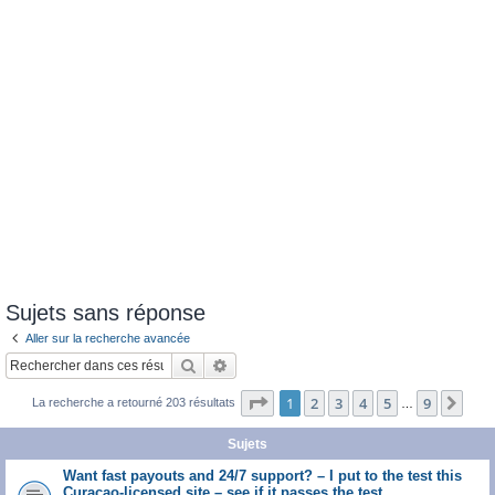
Sujets sans réponse
Aller sur la recherche avancée
Rechercher
Recherche avancée
Page
1
sur
9
1
2
3
4
5
9
Sui
La recherche a retourné 203 résultats
…
Sujets
Want fast payouts and 24/7 support? – I put to the test this
Curacao-licensed site – see if it passes the test