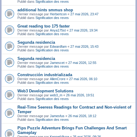
Publié dans
Signification des reves
additional hints smmus shop
Dernier message par
Herbertcon
«
27 mai 2026, 23:47
Publié dans
Signification des reves
Great reading too 175 faster
Dernier message par
Anya175st
«
27 mai 2026, 19:34
Publié dans
Signification des reves
Segunda residencia
Dernier message par
Edwardfam
«
27 mai 2026, 15:43
Publié dans
Signification des reves
Segunda residencia
Dernier message par
Jamescet
«
27 mai 2026, 12:55
Publié dans
Signification des reves
Construcción industrializada
Dernier message par
AllenCrore
«
27 mai 2026, 06:10
Publié dans
Signification des reves
Web3 Development Solutions
Dernier message par
web3_m
«
26 mai 2026, 19:51
Publié dans
Signification des reves
Real-Time Seeress Readings for Contract and Non-violent of
Temper
Dernier message par
Jamesfus
«
26 mai 2026, 18:12
Publié dans
Signification des reves
Pips Puzzle Adventure Brings Fun Challenges And Smart
Gameplay
Dernier message par
KennetVikrre
«
25 mai 2026, 09:26