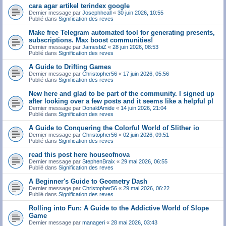
cara agar artikel terindex google
Dernier message par
Josephheall
«
30 juin 2026, 10:55
Publié dans
Signification des reves
Make free Telegram automated tool for generating presents,
subscriptions. Max boost communities!
Dernier message par
JamesbiZ
«
28 juin 2026, 08:53
Publié dans
Signification des reves
A Guide to Drifting Games
Dernier message par
Christopher56
«
17 juin 2026, 05:56
Publié dans
Signification des reves
New here and glad to be part of the community. I signed up
after looking over a few posts and it seems like a helpful pl
Dernier message par
DonaldAmide
«
14 juin 2026, 21:04
Publié dans
Signification des reves
A Guide to Conquering the Colorful World of Slither io
Dernier message par
Christopher56
«
02 juin 2026, 09:51
Publié dans
Signification des reves
read this post here houseofnova
Dernier message par
StephenBraix
«
29 mai 2026, 06:55
Publié dans
Signification des reves
A Beginner's Guide to Geometry Dash
Dernier message par
Christopher56
«
29 mai 2026, 06:22
Publié dans
Signification des reves
Rolling into Fun: A Guide to the Addictive World of Slope
Game
Dernier message par
manageri
«
28 mai 2026, 03:43