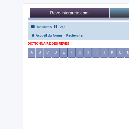
Reve-interprete.com
Raccourcis
FAQ
Accueil du forum
Rechercher
DICTIONNAIRE DES REVES
A
B
C
D
E
F
G
H
I
J
K
L