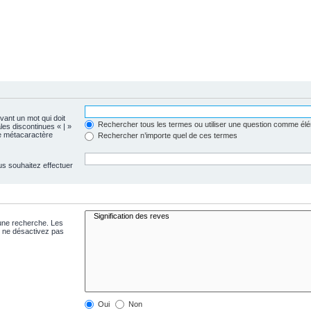
evant un mot qui doit
Rechercher tous les termes ou utiliser une question comme él
les discontinues « | »
me métacaractère
Rechercher n’importe quel de ces termes
us souhaitez effectuer
 une recherche. Les
s ne désactivez pas
Oui
Non