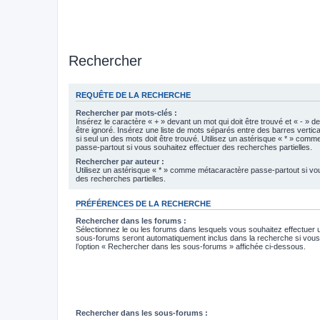
Rechercher
REQUÊTE DE LA RECHERCHE
Rechercher par mots-clés :
Insérez le caractère « + » devant un mot qui doit être trouvé et « - » d
être ignoré. Insérez une liste de mots séparés entre des barres vertica
si seul un des mots doit être trouvé. Utilisez un astérisque « * » com
passe-partout si vous souhaitez effectuer des recherches partielles.
Rechercher par auteur :
Utilisez un astérisque « * » comme métacaractère passe-partout si vo
des recherches partielles.
PRÉFÉRENCES DE LA RECHERCHE
Rechercher dans les forums :
Sélectionnez le ou les forums dans lesquels vous souhaitez effectuer
sous-forums seront automatiquement inclus dans la recherche si vou
l’option « Rechercher dans les sous-forums » affichée ci-dessous.
Rechercher dans les sous-forums :