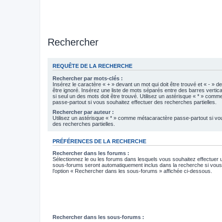
Rechercher
REQUÊTE DE LA RECHERCHE
Rechercher par mots-clés :
Insérez le caractère « + » devant un mot qui doit être trouvé et « - » d
être ignoré. Insérez une liste de mots séparés entre des barres vertica
si seul un des mots doit être trouvé. Utilisez un astérisque « * » com
passe-partout si vous souhaitez effectuer des recherches partielles.
Rechercher par auteur :
Utilisez un astérisque « * » comme métacaractère passe-partout si vo
des recherches partielles.
PRÉFÉRENCES DE LA RECHERCHE
Rechercher dans les forums :
Sélectionnez le ou les forums dans lesquels vous souhaitez effectuer
sous-forums seront automatiquement inclus dans la recherche si vou
l’option « Rechercher dans les sous-forums » affichée ci-dessous.
Rechercher dans les sous-forums :