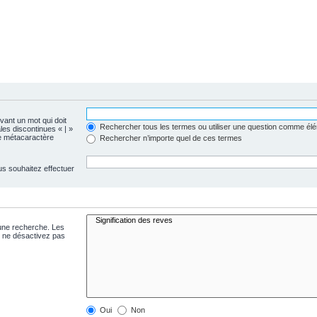
evant un mot qui doit
Rechercher tous les termes ou utiliser une question comme él
les discontinues « | »
me métacaractère
Rechercher n’importe quel de ces termes
us souhaitez effectuer
 une recherche. Les
s ne désactivez pas
Oui
Non