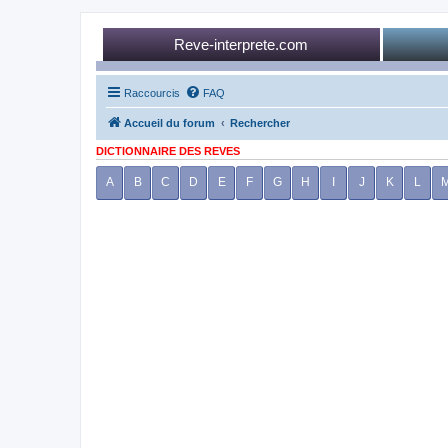
Reve-interprete.com
Raccourcis
FAQ
Accueil du forum
Rechercher
DICTIONNAIRE DES REVES
A
B
C
D
E
F
G
H
I
J
K
L